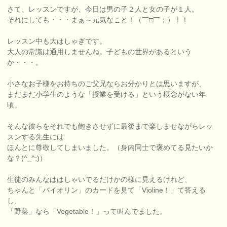
さて、レッスンですが、今日は男の子２人と女の子が１人。
それにしても・・・まぁ～元気なこと！（￣□￣；）！！
レッスン中も大はしゃぎです。
大人の常識は通用しませんね。子どもの世界があるという
か・・・。
小さなお子様をお持ちのご父兄ならお分かりとは思いますが、
まだまだ小学生のような「授業を受ける」という概念がない年
頃。
そんな彼らをそれでも飽きさせずに最後まで楽しませながらレッ
スンする先生には
ほんとに尊敬してしまいました。（身内同士で褒めてる見たいか
な？(^_^;)）
生徒のみんなははしゃいでるだけかの様に見えるけれど、
ちゃんと「バイオリン」のカードを見て「Violine！」て答える
し、
「野菜」なら「Vegetable！」って叫んでました。