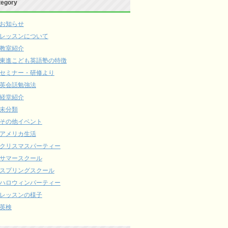
tegory
お知らせ
レッスンについて
教室紹介
東進こども英語塾の特徴
セミナー・研修より
英会話勉強法
経堂紹介
未分類
その他イベント
アメリカ生活
クリスマスパーティー
サマースクール
スプリングスクール
ハロウィンパーティー
レッスンの様子
英検