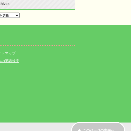
chives
hives
イトマップ
本の英語状況
このページの先頭へ