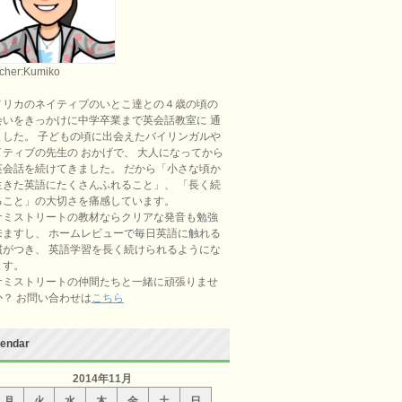
cher:Kumiko
メリカのネイティブのいとこ達との４歳の頃の
会いをきっかけに中学卒業まで英会話教室に 通
ました。 子どもの頃に出会えたバイリンガルや
イティブの先生の おかげで、 大人になってから
英会話を続けてきました。 だから「小さな頃か
生きた英語にたくさんふれること」、 「長く続
ること」の大切さを痛感しています。
サミストリートの教材ならクリアな発音も勉強
来ますし、 ホームレビューで毎日英語に触れる
慣がつき、 英語学習を長く続けられるようにな
ます。
サミストリートの仲間たちと一緒に頑張りませ
か？ お問い合わせは
こちら
lendar
2014年11月
月
火
水
木
金
土
日