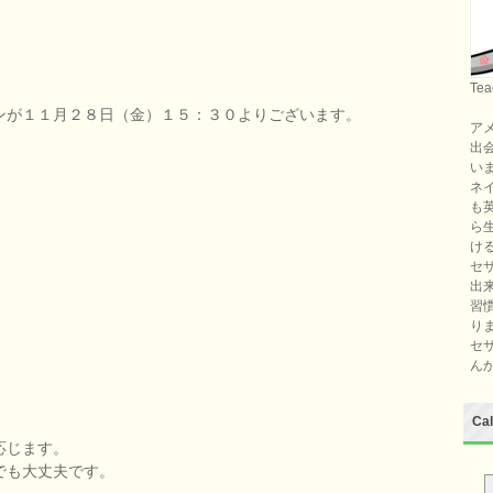
Tea
ンが１１月２８日（金）１５：３０よりございます。
ア
出
い
ネ
も
ら
け
セ
出
習
り
セ
ん
Ca
応じます。
でも大丈夫です。