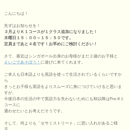
こんにちは！
先ずはお知らせを！
３月よりＫ１コースが１クラス追加になりました！
木曜日１５：００～１５：５０です。
定員まであと４名です！お早めにご検討ください！
さて、最近はシンガポール出身のお母様がまだ２歳のお子様と
えいごであそぼう！
に遊びに来てくれます。
ご本人も日本語よりも英語を使って生活されているくらいですか
ら
きっとお子様も英語をよりスムーズに身につけていけると思いま
すが、
今後日本の生活の中で英語力を失わないためにも秋以降はPre‐K１
コースに
通わせたいとお考えだそうです。
そして、何よりも「セサミストリート」に思い入れがあるご様
子。