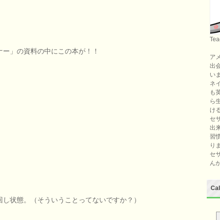
Tea
ナー」の資料の中にこの本が！！
ア
出
い
ネ
も
ら
け
セ
出
習
り
セ
ん
Ca
回し状態。（そういうことってないですか？）