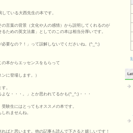
演している大西先生の本です。
その言葉の背景（文化や人の感情）から説明してくれるのが
せるための英文法書」としてのこの本は相当分厚いです。
要なの？！」って誤解しないでくださいね。(^_^;)
9
この本からエッセンスをもらって
Lat
スンに登場します。）
ます。
な・・・。」とか思われてるかも(^_^;)・・・
、受験生にはとってもオススメの本です。
もしれませんね。
来ればと思います。他の記事も読んで下さると嬉しいです！