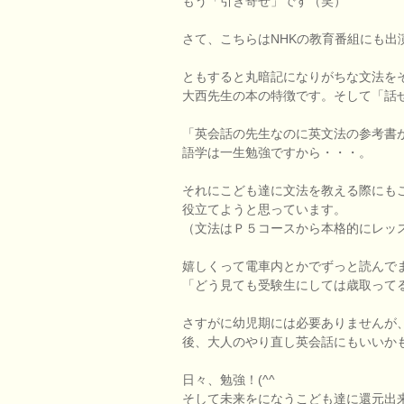
もう「引き寄せ」です（笑）
さて、こちらはNHKの教育番組にも出
ともすると丸暗記になりがちな文法を
大西先生の本の特徴です。そして「話
「英会話の先生なのに英文法の参考書が必
語学は一生勉強ですから・・・。
それにこども達に文法を教える際にも
役立てようと思っています。
（文法はＰ５コースから本格的にレッ
嬉しくって電車内とかでずっと読んで
「どう見ても受験生にしては歳取ってるよ
さすがに幼児期には必要ありませんが
後、大人のやり直し英会話にもいいか
日々、勉強！(^^ゞ
そして未来をになうこども達に還元出