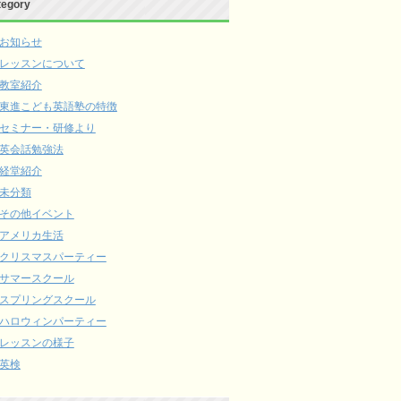
tegory
お知らせ
レッスンについて
教室紹介
東進こども英語塾の特徴
セミナー・研修より
英会話勉強法
経堂紹介
未分類
その他イベント
アメリカ生活
クリスマスパーティー
サマースクール
スプリングスクール
ハロウィンパーティー
レッスンの様子
英検