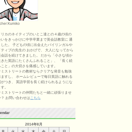
cher:Kumiko
メリカのネイティブのいとこ達との４歳の頃の
会いをきっかけに中学卒業まで英会話教室に 通
ました。 子どもの頃に出会えたバイリンガルや
イティブの先生の おかげで、 大人になってから
英会話を続けてきました。 だから「小さな頃か
生きた英語にたくさんふれること」、 「長く続
ること」の大切さを痛感しています。
サミストリートの教材ならクリアな発音も勉強
来ますし、 ホームレビューで毎日英語に触れる
慣がつき、 英語学習を長く続けられるようにな
ます。
サミストリートの仲間たちと一緒に頑張りませ
か？ お問い合わせは
こちら
lendar
2014年8月
月
火
水
木
金
土
日