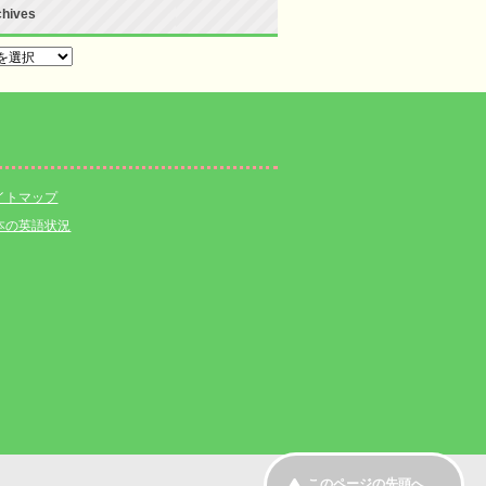
chives
hives
イトマップ
本の英語状況
このページの先頭へ