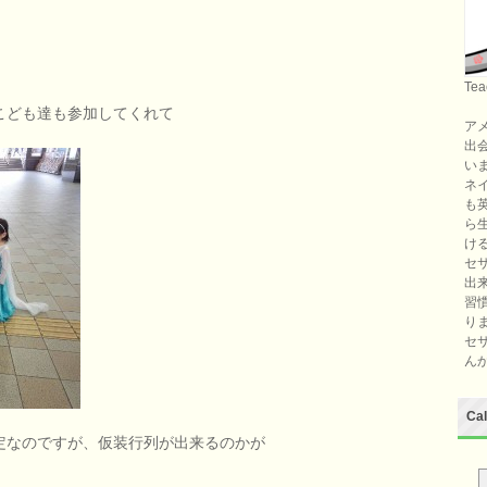
Tea
こども達も参加してくれて
ア
出
い
ネ
も
ら
け
セ
出
習
り
セ
ん
Ca
定なのですが、仮装行列が出来るのかが