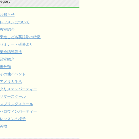
tegory
お知らせ
レッスンについて
教室紹介
東進こども英語塾の特徴
セミナー・研修より
英会話勉強法
経堂紹介
未分類
その他イベント
アメリカ生活
クリスマスパーティー
サマースクール
スプリングスクール
ハロウィンパーティー
レッスンの様子
英検