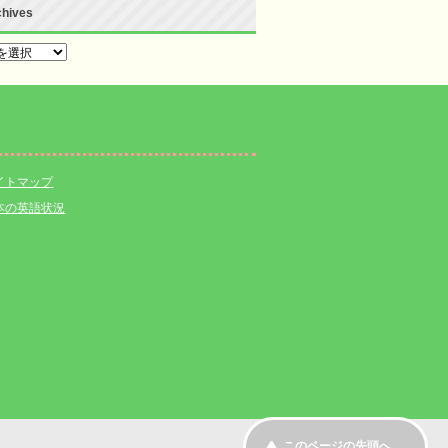
chives
hives
イトマップ
本の英語状況
このページの先頭へ