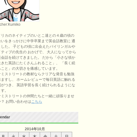
cher:Kumiko
メリカのネイティブのいとこ達との４歳の頃の
会いをきっかけに中学卒業まで英会話教室に 通
ました。 子どもの頃に出会えたバイリンガルや
イティブの先生の おかげで、 大人になってから
英会話を続けてきました。 だから「小さな頃か
生きた英語にたくさんふれること」、 「長く続
ること」の大切さを痛感しています。
サミストリートの教材ならクリアな発音も勉強
来ますし、 ホームレビューで毎日英語に触れる
慣がつき、 英語学習を長く続けられるようにな
ます。
サミストリートの仲間たちと一緒に頑張りませ
か？ お問い合わせは
こちら
lendar
2014年10月
月
火
水
木
金
土
日